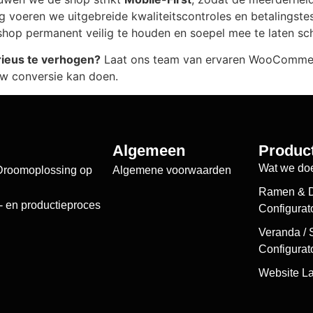
voeren we uitgebreide kwaliteitscontroles en betalingstest
hop permanent veilig te houden en soepel mee te laten sch
rieus te verhogen?
Laat ons team van ervaren WooCommerce
w conversie kan doen.
Algemeen
Produc
Wat we do
 Droomoplossing op
Algemene voorwaarden
Ramen & 
- en productieproces
Configurat
Veranda / 
Configurato
Website L