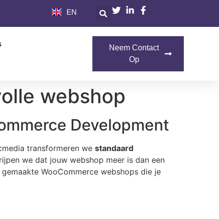
EN
​
Neem Contact
Op
olle webshop
oCommerce Development
tecmedia transformeren we
standaard
rijpen we dat jouw webshop meer is dan een
p maat gemaakte WooCommerce webshops die je