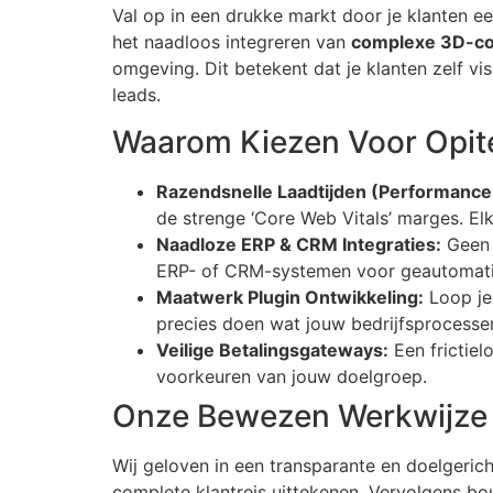
Val op in een drukke markt door je klanten ee
het naadloos integreren van
complexe 3D-co
omgeving. Dit betekent dat je klanten zelf v
leads.
Waarom Kiezen Voor Opi
Razendsnelle Laadtijden (Performance 
de strenge ‘Core Web Vitals’ marges. Elk
Naadloze ERP & CRM Integraties:
Geen 
ERP- of CRM-systemen voor geautomati
Maatwerk Plugin Ontwikkeling:
Loop je 
precies doen wat jouw bedrijfsprocessen
Veilige Betalingsgateways:
Een frictiel
voorkeuren van jouw doelgroep.
Onze Bewezen Werkwijze
Wij geloven in een transparante en doelger
complete klantreis uittekenen. Vervolgens b