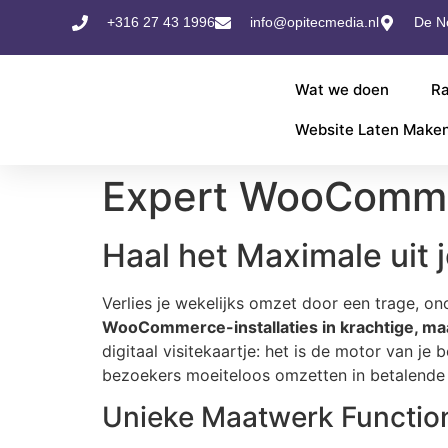
+316 27 43 1996
info@opitecmedia.nl
De No
Wat we doen
Ra
Website Laten Make
Expert WooComme
Haal het Maximale ui
Verlies je wekelijks omzet door een trage, o
WooCommerce-installaties in krachtige, m
digitaal visitekaartje: het is de motor van 
bezoekers moeiteloos omzetten in betalende 
Unieke Maatwerk Function