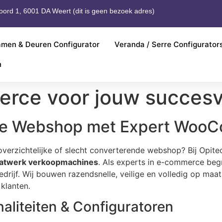
ord 1, 6001 DA Weert (dit is geen bezoek adres)
men & Deuren Configurator
Veranda / Serre Configurators
n
rce voor jouw succesv
t je Webshop met Expert Wo
noverzichtelijke of slecht converterende webshop? Bij Opi
aatwerk verkoopmachines
. Als experts in e-commerce beg
je bedrijf. Wij bouwen razendsnelle, veilige en volledig o
klanten.
aliteiten & Configuratoren