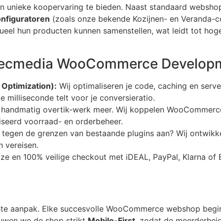
n unieke koopervaring te bieden. Naast standaard webshop-f
nfiguratoren
(zoals onze bekende Kozijnen- en Veranda-c
isueel hun producten kunnen samenstellen, wat leidt tot ho
tecmedia WooCommerce Develop
Optimization):
Wij optimaliseren je code, caching en serve
e milliseconde telt voor je conversieratio.
handmatig overtik-werk meer. Wij koppelen WooCommerce v
seerd voorraad- en orderbeheer.
tegen de grenzen van bestaande plugins aan? Wij ontwikkele
 vereisen.
oze en 100% veilige checkout met iDEAL, PayPal, Klarna of
ichte aanpak. Elke succesvolle WooCommerce webshop beg
ouwen we de shop strikt
Mobile-First
, zodat de meerderheid