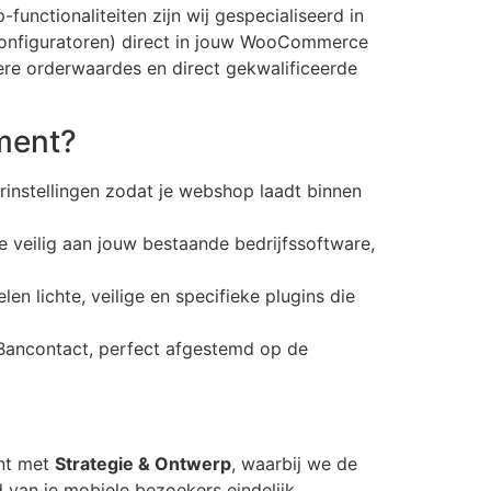
unctionaliteiten zijn wij gespecialiseerd in
onfiguratoren) direct in jouw WooCommerce
gere orderwaardes en direct gekwalificeerde
ment?
rinstellingen zodat je webshop laadt binnen
eilig aan jouw bestaande bedrijfssoftware,
n lichte, veilige en specifieke plugins die
 Bancontact, perfect afgestemd op de
int met
Strategie & Ontwerp
, waarbij we de
 van je mobiele bezoekers eindelijk