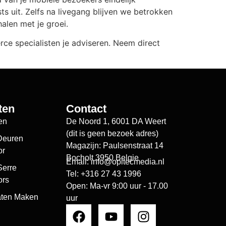
s uit. Zelfs na livegang blijven we betrokken
alen met je groei.
 specialisten je adviseren. Neem direct
ten
Contact
en
De Noord 1, 6001 DA Weert
(dit is geen bezoek adres)
Deuren
Magazijn: Paulsenstraat 14
or
Bocholt 3950 Belgie
Email: info@opitecmedia.nl
Serre
Tel: +316 27 43 1996
rs​
Open: Ma-vr 9:00 uur - 17.00
aten Maken
uur